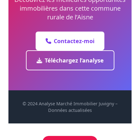
immobilières dans cette commune
rurale de l’Aisne
Contactez-moi
Téléchargez l’analyse
© 2024 Analyse Marché Immobilier Juvigny –
Données actualisées