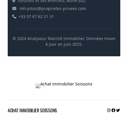
Soissons et ses environs, Aisne (02)
mh.pitois@proprietes-privees.com
+33 07 67 62 21 31
© 2024 Analyseur Marché Immobilier. Données mises
à jour en juin 2025.
Instagra
Facebo
Twitt
ACHAT IMMOBILIER SOISSONS